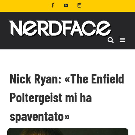
Salta
Facebook
YouTube
Instagram
al
contenuto
Nick Ryan: «The Enfield
Poltergeist mi ha
spaventato»