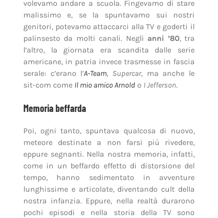
volevamo andare a scuola. Fingevamo di stare
malissimo e, se la spuntavamo sui nostri
genitori, potevamo attaccarci alla TV e goderti il
palinsesto da molti canali. Negli
anni ’80
, tra
l’altro, la giornata era scandita dalle serie
americane, in patria invece trasmesse in fascia
serale: c’erano l’
A-Team
,
Supercar
, ma anche le
sit-com come
Il mio amico Arnold
o
I Jefferson
.
Memoria beffarda
Poi, ogni tanto, spuntava qualcosa di nuovo,
meteore destinate a non farsi più rivedere,
eppure segnanti. Nella nostra memoria, infatti,
come in un beffardo effetto di distorsione del
tempo, hanno sedimentato in avventure
lunghissime e articolate, diventando cult della
nostra infanzia. Eppure, nella realtà durarono
pochi episodi e nella storia della TV sono