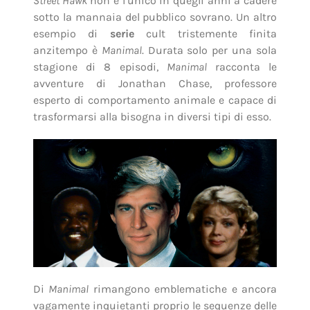
Street Hawk
non è l’unico in quegli anni a cadere
sotto la mannaia del pubblico sovrano. Un altro
esempio di
serie
cult tristemente finita
anzitempo è
Manimal
. Durata solo per una sola
stagione di 8 episodi,
Manimal
racconta le
avventure di Jonathan Chase, professore
esperto di comportamento animale e capace di
trasformarsi alla bisogna in diversi tipi di esso.
Di
Manimal
rimangono emblematiche e ancora
vagamente inquietanti proprio le sequenze delle