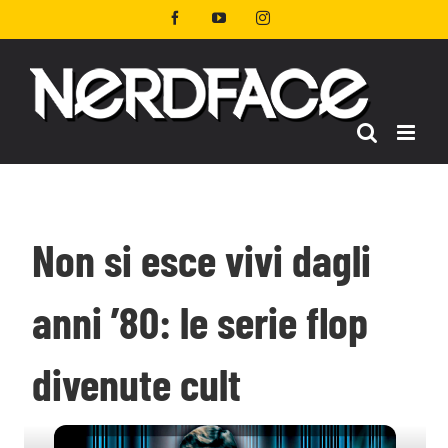
Salta
Facebook
YouTube
Instagram
al
contenuto
Non si esce vivi dagli
anni ’80: le serie flop
divenute cult