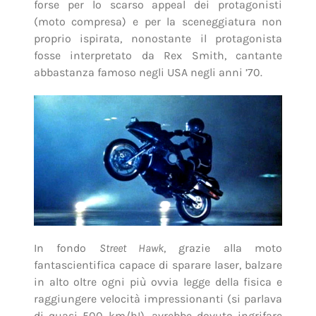
forse per lo scarso appeal dei protagonisti
(moto compresa) e per la sceneggiatura non
proprio ispirata, nonostante il protagonista
fosse interpretato da Rex Smith, cantante
abbastanza famoso negli USA negli anni ’70.
In fondo
Street Hawk
, grazie alla moto
fantascientifica capace di sparare laser, balzare
in alto oltre ogni più ovvia legge della fisica e
raggiungere velocità impressionanti (si parlava
di quasi 500 km/h!), avrebbe dovuto ingrifare