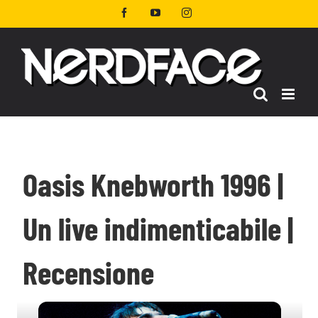
Salta
Facebook
YouTube
Instagram
al
contenuto
Oasis Knebworth 1996 |
Un live indimenticabile |
Recensione