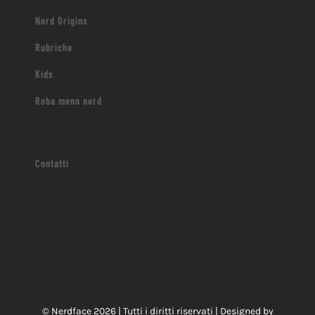
Nerd Origins
Rubriche
Kids
Roba meno nerd
Contatti
© Nerdface
2026 | Tutti i diritti riservati | Designed by