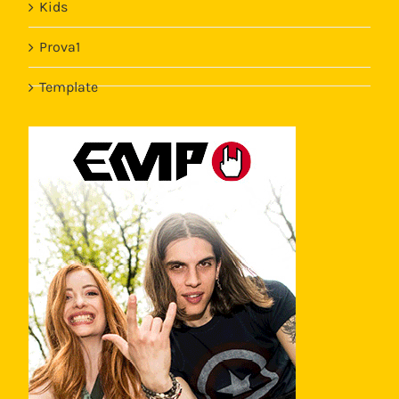
Kids
Prova1
Template