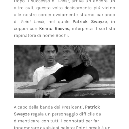
Dopo il successo di
Ghost
, arriva un ancora un
altro cult, questa volta decisamente più vicino
alle nostre corde: ovviamente stiamo parlando
di
Point break
, nel quale
Patrick Swayze
, in
coppia con
Keanu Reeves
, interpreta il surfista
rapinatore di nome Bodhi.
A capo della banda dei Presidenti,
Patrick
Swayze
regala un personaggio difficile da
dimenticare, con tutti i connotati per far
innamorare qualsiasi palato: Point break è un