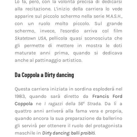
Lo fa, però, con la volontà precisa di dedicarsi
alla recitazione. L’inizio della carriera lo vede
apparire sul piccolo schermo nella serie
M.A.S.H.
,
con un ruolo molto piccolo. Sul grande
schermo, invece, l’esordio arriva col film
Skatetown USA
, pellicola quasi sconosciuta che
gli permette di mettere in mostra le doti
maturate anni prima, quando si dedicava
anche al pattinaggio artistico.
Da Coppola a Dirty dancing
Questa carriera iniziata in sordina esploderà nel
1983, quando sarà diretto da
Francis Ford
Coppola
ne
I ragazzi della 56
Strada
. Da lì a
ª
quattro anni arriverà alla fama vera e propria,
quando ancora la sua preparazione da ballerino
gli servirà per ottenere il ruolo del protagonista
maschile in
Dirty dancing: balli proibiti
.