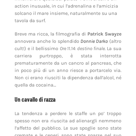
action inusuale, in cui l’adrenalina e l’amicizia
solcano il mare insieme, naturalmente su una
tavola da surf.
Breve ma ricca, la filmografia di
Patrick Swayze
annovera anche lo splendido
Donnie Darko
(altro
cult!) e il bellissimo
Ore 11.14: destino finale
. La sua
carriera purtroppo, è stata interrotta
prematuramente da un cancro al pancreas, che
in poco più di un anno riesce a portarcelo via.
Non ci erano riusciti la dipendenza dall’alcol, né
quella da cocaina…
Un cavallo di razza
La tendenza a perdere le staffe un po’ troppo
spesso non era riuscita ad alienargli nemmeno
l’affetto del pubblico. Le sue spoglie sono state
cremate e le ceneri sono state sparse nel suo