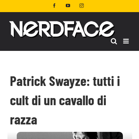
Salta
Facebook
YouTube
Instagram
al
contenuto
Patrick Swayze: tutti i
cult di un cavallo di
razza