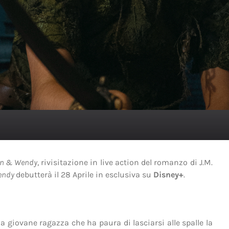
an & Wendy
, rivisitazione in live action del romanzo di J.M.
Wendy
debutterà il 28 Aprile in esclusiva su
Disney+
.
a giovane ragazza che ha paura di lasciarsi alle spalle la