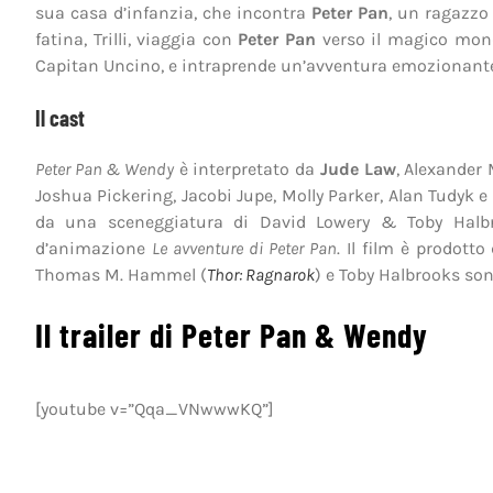
sua casa d’infanzia, che incontra
Peter Pan
, un ragazzo 
fatina, Trilli, viaggia con
Peter Pan
verso il magico mondo
Capitan Uncino, e intraprende un’avventura emozionante 
Il cast
Peter Pan & Wendy
è interpretato da
Jude Law
, Alexander
Joshua Pickering, Jacobi Jupe, Molly Parker, Alan Tudyk e
da una sceneggiatura di David Lowery & Toby Halbro
d’animazione
Le avventure di Peter Pan
. Il film è prodott
Thomas M. Hammel (
Thor: Ragnarok
) e Toby Halbrooks son
Il trailer di Peter Pan & Wendy
[youtube v=”Qqa_VNwwwKQ”]