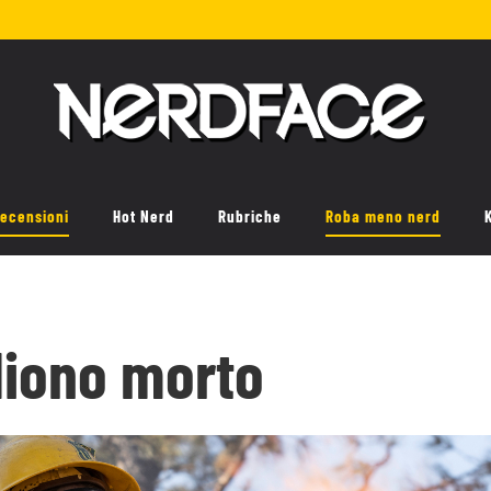
ecensioni
Hot Nerd
Rubriche
Roba meno nerd
liono morto