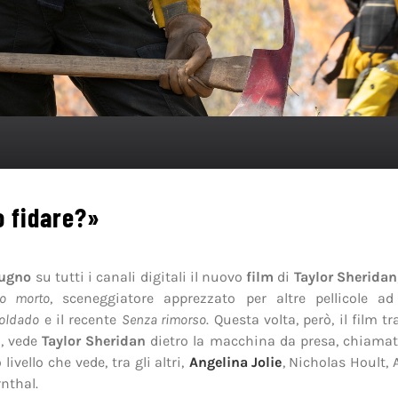
o fidare?»
iugno
su tutti i canali digitali il nuovo
film
di
Taylor Sheridan
no morto
, sceneggiatore apprezzato per altre pellicole ad
oldado
e il recente
Senza rimorso
. Questa volta, però, il film tr
a, vede
Taylor Sheridan
dietro la macchina da presa, chiamat
livello che vede, tra gli altri,
Angelina Jolie
, Nicholas Hoult,
rnthal.