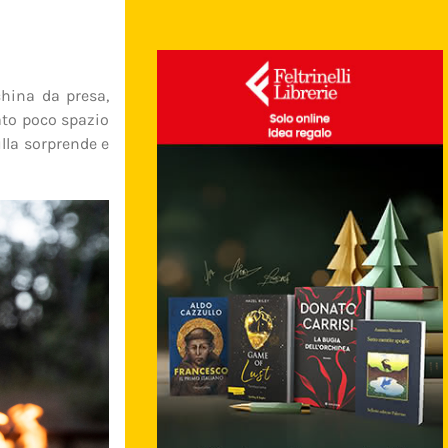
hina da presa,
ato poco spazio
lla sorprende e