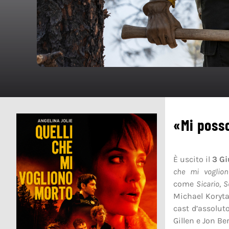
«Mi poss
È uscito il
3 G
che mi voglio
come
Sicario
,
S
Michael Koryt
cast d’assoluto 
Gillen e Jon Be