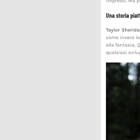
impressi. Ma p
Una storia piat
Taylor Sherid
come invece lo
alla fantasia,
Q
qualsiasi svil