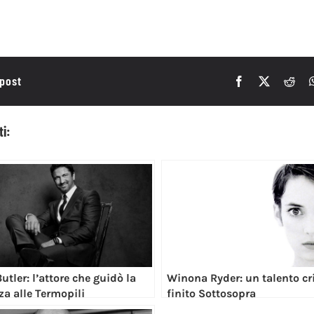
 post
ti:
utler: l’attore che guidò la
Winona Ryder: un talento cri
za alle Termopili
finito Sottosopra