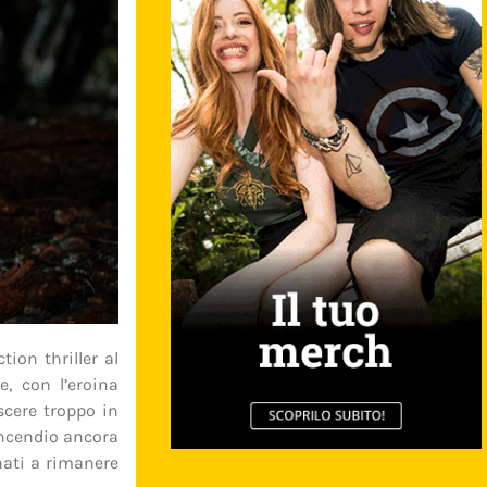
ion thriller al
, con l’eroina
cere troppo in
incendio ancora
inati a rimanere