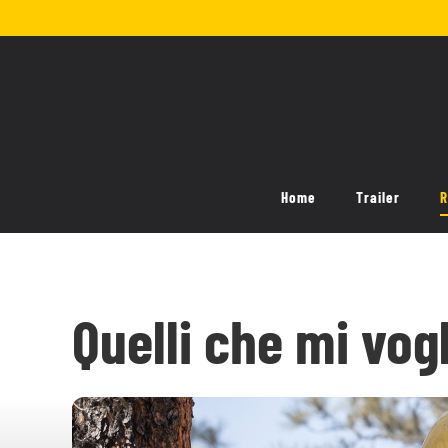
Salta
al
contenuto
Home
Trailer
R
Quelli che mi vog