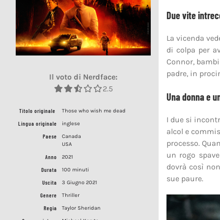
Due vite intrec
La vicenda ved
di colpa per a
Connor, bambin
padre, in proci
Il voto di Nerdface:
2.5
Una donna e u
Titolo originale
Those who wish me dead
I due si incon
Lingua originale
inglese
alcol e commise
Paese
Canada
processo. Quan
USA
un rogo spaven
Anno
2021
dovrà così non
Durata
100 minuti
sue paure.
Uscita
3 Giugno 2021
Genere
Thriller
Regia
Taylor Sheridan