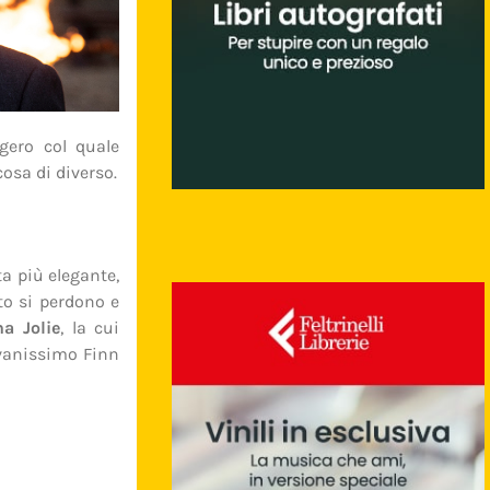
gero col quale
cosa di diverso.
ta più elegante,
to si perdono e
na Jolie
, la cui
ovanissimo Finn