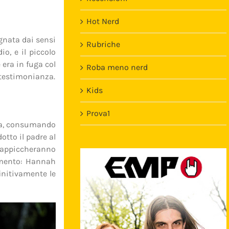
Hot Nerd
gnata dai sensi
Rubriche
o, e il piccolo
era in fuga col
Roba meno nerd
 testimonianza.
Kids
Prova1
ria, consumando
Template
otto il padre al
, appiccheranno
uimento: Hannah
initivamente le