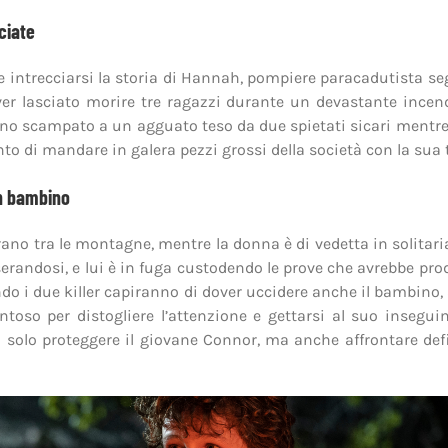
ciate
e intrecciarsi la storia di Hannah, pompiere paracadutista se
ver lasciato morire tre ragazzi durante un devastante incendi
o scampato a un agguato teso da due spietati sicari mentre 
nto di mandare in galera pezzi grossi della società con la sua
n bambino
trano tra le montagne, mentre la donna è di vedetta in solita
randosi, e lui è in fuga custodendo le prove che avrebbe prod
do i due killer capiranno di dover uccidere anche il bambino
toso per distogliere l’attenzione e gettarsi al suo inseg
 solo proteggere il giovane Connor, ma anche affrontare def