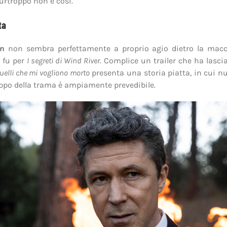
urtroppo non è così.
ta
an
non sembra perfettamente a proprio agio dietro la macc
 fu per
I segreti di Wind River
. Complice un trailer che ha lasci
uelli che mi vogliono morto
presenta una storia piatta, in cui nu
uppo della trama è ampiamente prevedibile.