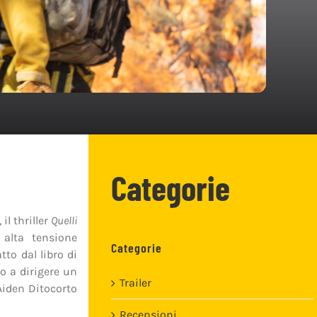
Categorie
, il thriller
Quelli
 alta tensione
Categorie
atto dal libro di
o a dirigere un
Trailer
 Aiden Ditocorto
Recensioni