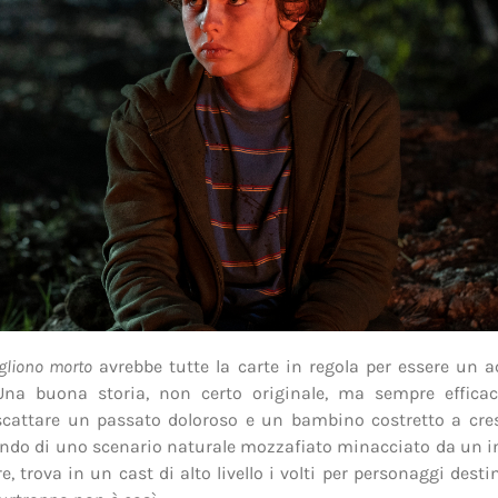
ogliono morto
avrebbe tutte la carte in regola per essere un act
Una buona storia, non certo originale, ma sempre efficace
scattare un passato doloroso e un bambino costretto a cres
sfondo di uno scenario naturale mozzafiato minacciato da un 
e, trova in un cast di alto livello i volti per personaggi dest