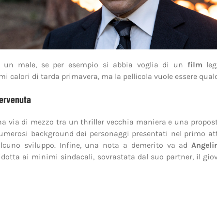
 un male, se per esempio si abbia voglia di un
film
leg
imi calori di tarda primavera, ma la pellicola vuole essere qual
pervenuta
una via di mezzo tra un thriller vecchia maniera e una propos
numerosi background dei personaggi presentati nel primo at
lcuno sviluppo. Infine, una nota a demerito va ad
Angeli
ridotta ai minimi sindacali, sovrastata dal suo partner, il gi