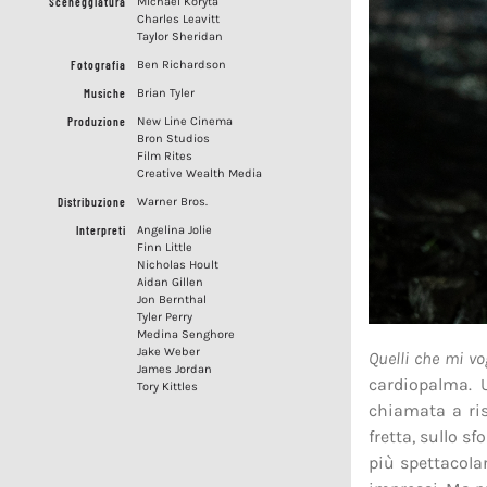
Sceneggiatura
Michael Koryta
Charles Leavitt
Taylor Sheridan
Fotografia
Ben Richardson
Musiche
Brian Tyler
Produzione
New Line Cinema
Bron Studios
Film Rites
Creative Wealth Media
Distribuzione
Warner Bros.
Interpreti
Angelina Jolie
Finn Little
Nicholas Hoult
Aidan Gillen
Jon Bernthal
Tyler Perry
Medina Senghore
Jake Weber
Quelli che mi v
James Jordan
cardiopalma. 
Tory Kittles
chiamata a ri
fretta, sullo 
più spettacolar