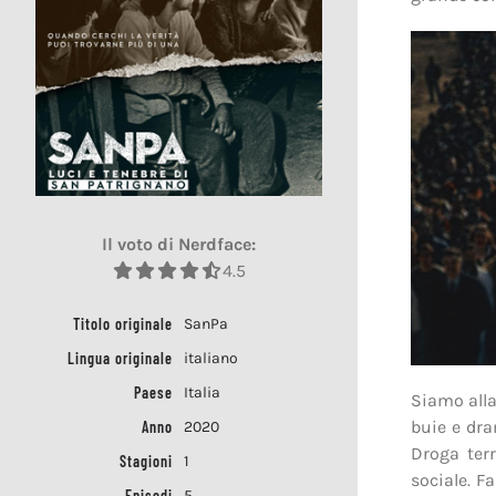
Il voto di Nerdface:
4.5
Titolo originale
SanPa
Lingua originale
italiano
Paese
Italia
Siamo alla 
buie e dra
Anno
2020
Droga terr
Stagioni
1
sociale. F
Episodi
5