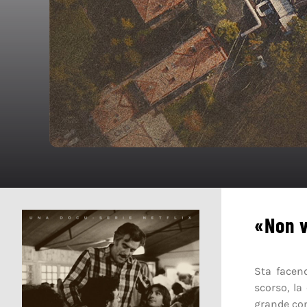
«Non v
Sta facen
scorso, la
grande com