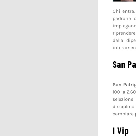
Chi entra
padrone c
impiegand
riprendere
dalla dip
interamen
San Pa
San Patri
100 a 2.60
selezione 
disciplin
cambiare p
I Vip