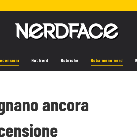
ecensioni
Hot Nerd
Rubriche
Roba meno nerd
ignano ancora
Recensione