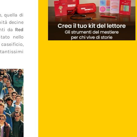
, quella di
nità decine
anti da
Red
tato nello
caseificio,
 tantissimi