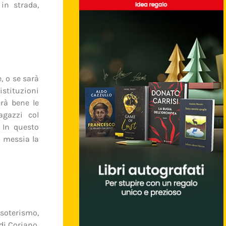
in strada,
, o se sarà
istituzioni
erà bene le
agazzi col
 In questo
 messia la
esoterismo,
di Coriano,