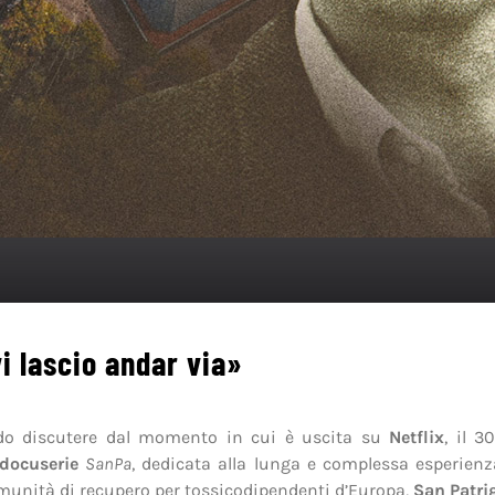
i lascio andar via»
do discutere dal momento in cui è uscita su
Netflix
, il 
docuserie
SanPa
, dedicata alla lunga e complessa esperienz
unità di recupero per tossicodipendenti d’Europa,
San Patri