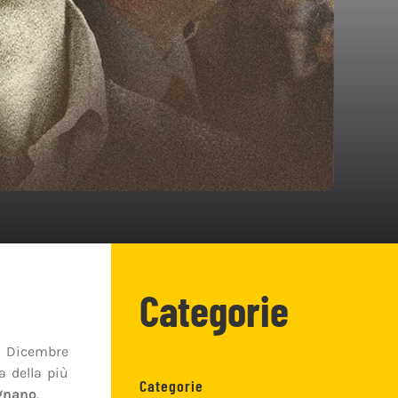
Categorie
30 Dicembre
a della più
Categorie
gnano
.