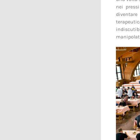
nei press
diventare
terapeutic
indiscuti
manipolat