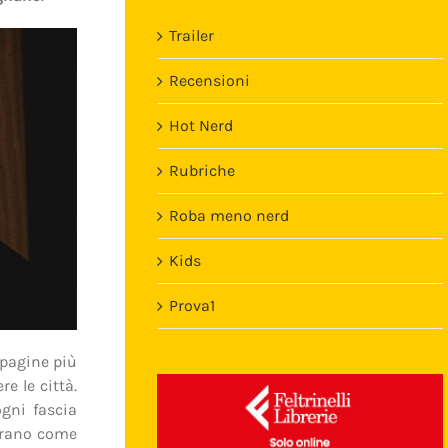
Trailer
Recensioni
Hot Nerd
Rubriche
Roba meno nerd
Kids
Prova1
Template
e pagine più
e le città.
ogni fascia
girano come