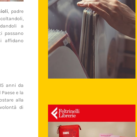
ioli
, padre
oltandoli,
ndandoli a
iti passano
si affidano
 15 anni da
 Paese e la
ostare alla
volontà di