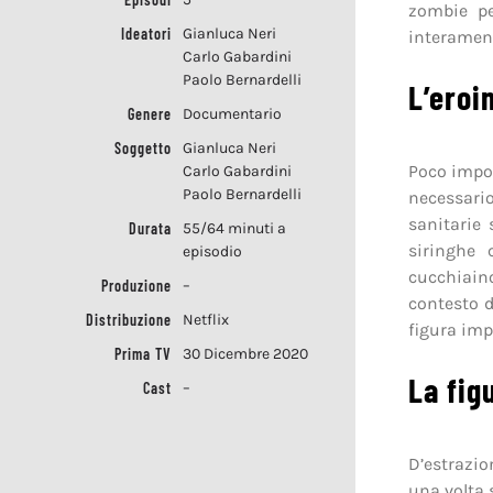
zombie pe
Ideatori
Gianluca Neri
interament
Carlo Gabardini
Paolo Bernardelli
L’eroi
Genere
Documentario
Soggetto
Gianluca Neri
Poco impor
Carlo Gabardini
Paolo Bernardelli
necessario
sanitarie 
Durata
55/64 minuti a
siringhe 
episodio
cucchiain
Produzione
–
contesto 
Distribuzione
Netflix
figura im
Prima TV
30 Dicembre 2020
La fig
Cast
–
D’estrazio
una volta 