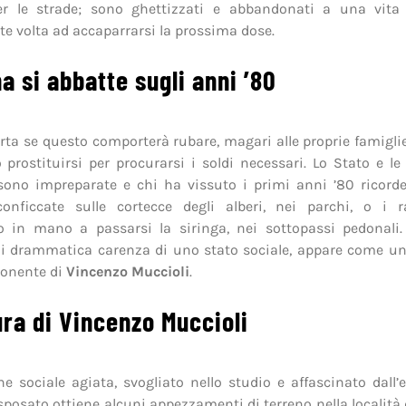
r le strade; sono ghettizzati e abbandonati a una vita 
e volta ad accaparrarsi la prossima dose.
na si abbatte sugli anni ’80
ta se questo comporterà rubare, magari alle proprie famiglie
 prostituirsi per procurarsi i soldi necessari. Lo Stato e le 
sono impreparate e chi ha vissuto i primi anni ’80 ricord
conficcate sulle cortecce degli alberi, nei parchi, o i r
o in mano a passarsi la siringa, nei sottopassi pedonali.
di drammatica carenza di uno stato sociale, appare come un
ponente di
Vincenzo Muccioli
.
ura di Vincenzo Muccioli
ne sociale agiata, svogliato nello studio e affascinato dall’
sposato ottiene alcuni appezzamenti di terreno nella località 