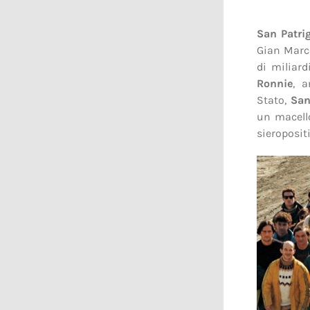
San Patri
Gian Marco
di miliard
Ronnie
, a
Stato,
San
un macello
sieropositi