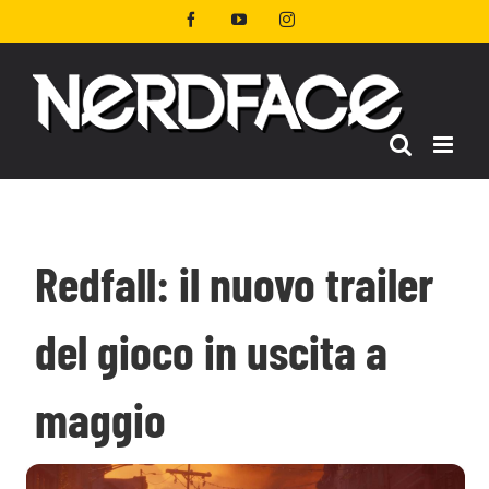
Salta
Facebook
YouTube
Instagram
al
contenuto
Redfall: il nuovo trailer
del gioco in uscita a
maggio