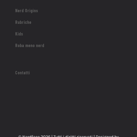
Nerd Origins
Rubriche
Kids
Roba meno nerd
Contatti
© Nerdface
2026 | Tutti i diritti riservati | Designed by