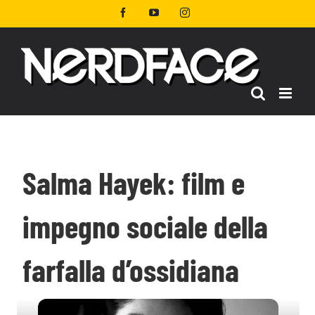
Salta
Facebook
YouTube
Instagram
al
contenuto
Salma Hayek: film e
impegno sociale della
farfalla d’ossidiana