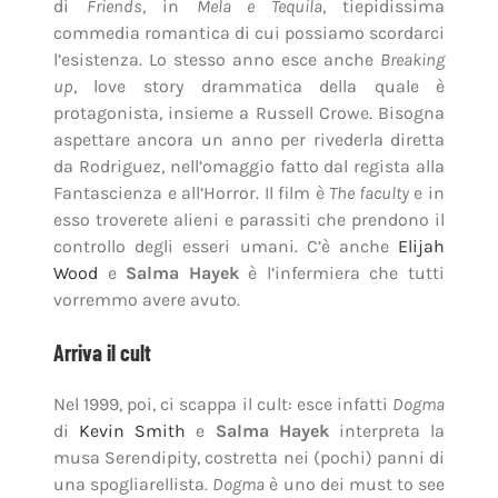
di
Friends
, in
Mela e Tequila
, tiepidissima
commedia romantica di cui possiamo scordarci
l’esistenza. Lo stesso anno esce anche
Breaking
up
, love story drammatica della quale è
protagonista, insieme a Russell Crowe. Bisogna
aspettare ancora un anno per rivederla diretta
da Rodriguez, nell’omaggio fatto dal regista alla
Fantascienza e all’Horror. Il film è
The faculty
e in
esso troverete alieni e parassiti che prendono il
controllo degli esseri umani. C’è anche
Elijah
Wood
e
Salma Hayek
è l’infermiera che tutti
vorremmo avere avuto.
Arriva il cult
Nel 1999, poi, ci scappa il cult: esce infatti
Dogma
di
Kevin Smith
e
Salma Hayek
interpreta la
musa Serendipity, costretta nei (pochi) panni di
una spogliarellista.
Dogma
è uno dei must to see