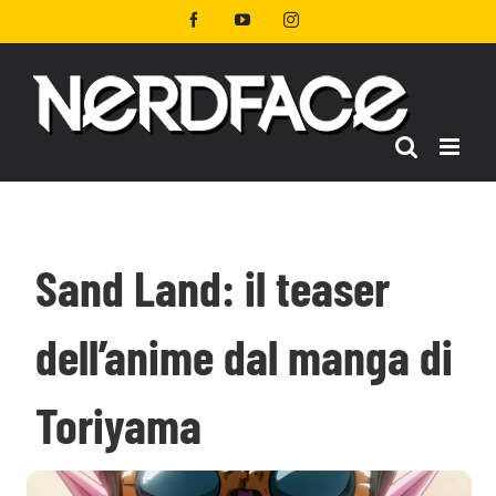
Salta
Facebook
YouTube
Instagram
al
contenuto
Sand Land: il teaser
dell’anime dal manga di
Toriyama