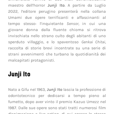
maestro dell’horror
Junji Ito
. A partire da Luglio
2022, l’editore perugino presenterà nella collana
Umami due opere terrificanti e affascinanti al
tempo stesso: l’inquietante
Sensor
, in cui una
giovane donna dalla fluente chioma si ritrova
invischiata nello strano culto degli abitanti di uno
sperduto villaggio, e lo spaventoso
Genkai Chitai
,
raccolta di storie brevi incentrate su una serie di
strani avvenimenti che turbano la quotidianità dei
malcapitati protagonisti.
Junji Ito
Nato a Gifu nel 1963,
Junji Ito
lascia la professione di
odontotecnico per dedicarsi a tempo pieno al
fumetto, dopo aver vinto il premio Kazuo Umezz nel
1987. Dalle sue opere sono stati tratti numerosi film
d’animazione e live action, di cui spesso lo stesso