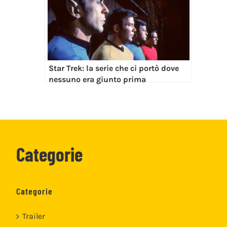
Categorie
Trailer
Recensioni
Hot Nerd
Rubriche
Roba meno nerd
Kids
Prova1
Template