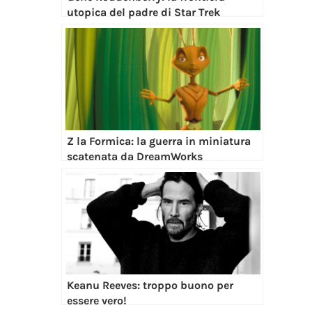
Keanu Reeves: troppo buono per
essere vero!
Sam Raimi: la Super 8 che plasmò il
papà di Evil Dead