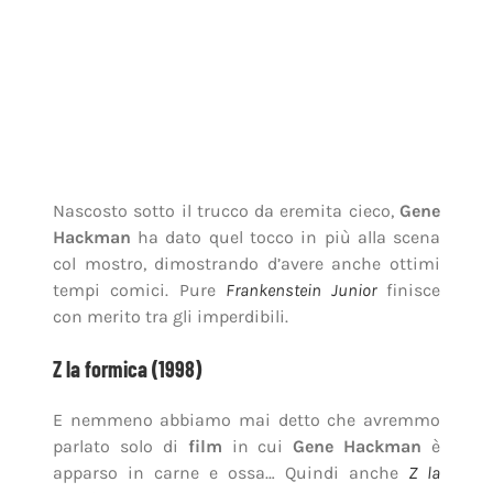
Nascosto sotto il trucco da eremita cieco,
Gene
Hackman
ha dato quel tocco in più alla scena
col mostro, dimostrando d’avere anche ottimi
tempi comici. Pure
Frankenstein Junior
finisce
con merito tra gli imperdibili.
Z la formica (1998)
E nemmeno abbiamo mai detto che avremmo
parlato solo di
film
in cui
Gene Hackman
è
apparso in carne e ossa… Quindi anche
Z la
Formica
merita un posto in questa
Top 5
. Il
perfido Generale Mandibola, infatti, oltre a
essere ispirato ai tratti somatici dell’attore,
possiede anche la sua voce, in un lavoro di
doppiaggio e caratterizzazione perfetti.