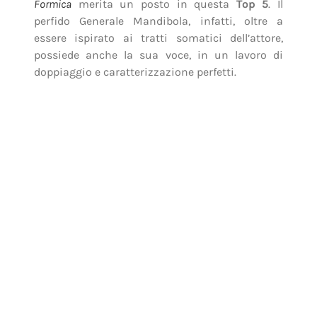
Uno dei cattivi più indimenticabili, per un
film
forse ormai un po’ troppo dimenticato o, peggio,
archiviato come unicamente per bambini.
Lasciateci dire che non lo è affatto: siamo certi
che pure tra voi c’è chi si ferma a guardarlo
ogni volta che lo trasmettono in TV.
I Tenenbaum (2001)
Chiudiamo in bellezza con questa pellicola del
2001, che ancora oggi non manca di
sorprendere per la sua delicata spigolosità. È la