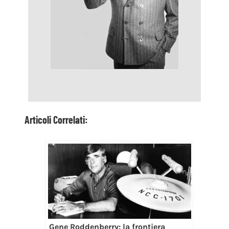
Gene Roddenberry: la frontiera
utopica del padre di Star Trek
Z la Formica: la guerra in miniatura
scatenata da DreamWorks