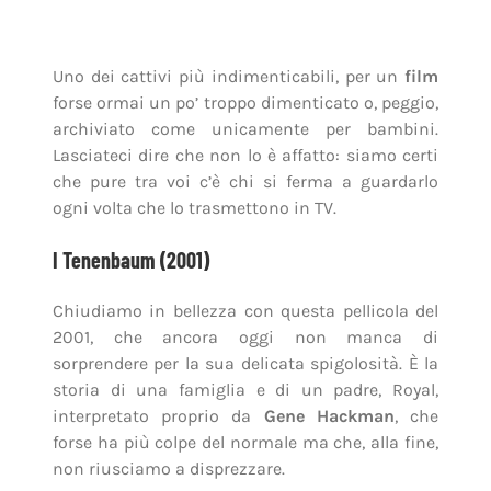
storia di una famiglia e di un padre, Royal,
interpretato proprio da
Gene Hackman
, che
forse ha più colpe del normale ma che, alla fine,
non riusciamo a disprezzare.
Commovente, sfaccettato, a tratti irritante,
I
Tenenbaum
è uno di quei
film
capace d’offrire
qualcosa di nuovo a ogni nuova visione. Molti
lo considerano già un cult e siamo certi che fra
una decina di anni saremo ancora pronti a
inserirlo in una classifica simile a questa.