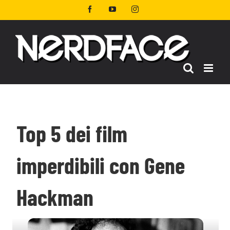
Salta
Facebook
YouTube
Instagram
al
contenuto
Top 5 dei film
imperdibili con Gene
Hackman