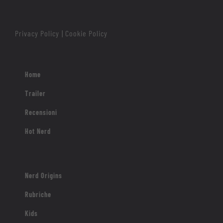
Nerd Origins
Rubriche
Kids
Roba meno nerd
Contatti
© Nerdface
2026 | Tutti i diritti riservati | Designed by
Francesco Rotondo