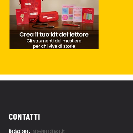
CONTATTI
Redazione:
info@nerdface.it
Privacy Policy
Cookie Policy
|
Home
Trailer
Recensioni
Hot Nerd