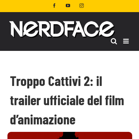
Salta
Facebook
YouTube
Instagram
al
contenuto
Troppo Cattivi 2: il
trailer ufficiale del film
d’animazione