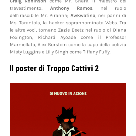
Craig Robinson
come Mr. Shark, il maestro del
travestimento;
Anthony Ramos
, nel ruolo
dell’irascibile Mr. Piranha;
Awkwafina
, nei panni di
Ms. Tarantola, la hacker soprannominata Webs. Tra
le altre voci, tornano Zazie Beetz nel ruolo di Diana
Foxington, Richard Ayoade come il Professor
Marmellata, Alex Borstein come la capo della polizia
Misty Luggins e Lilly Singh come Tiffany Fuffy.
Il poster di Troppo Cattivi 2