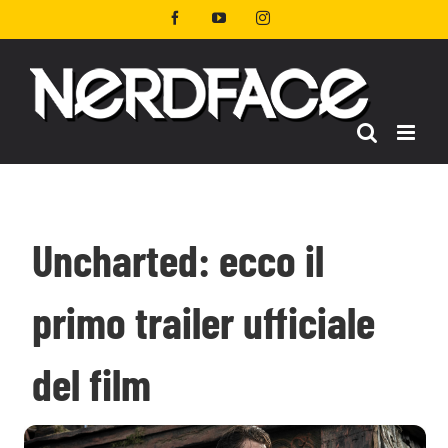
Salta
Facebook
YouTube
Instagram
al
contenuto
Uncharted: ecco il
primo trailer ufficiale
del film