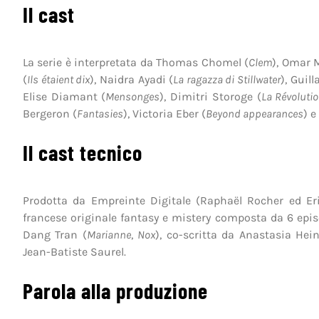
Il cast
La serie è interpretata da Thomas Chomel (
Clem
), Omar 
(
Ils étaient dix
), Naidra Ayadi (
La ragazza di Stillwater
), Guil
Elise Diamant (
Mensonges
), Dimitri Storoge (
La Révoluti
Bergeron (
Fantasies
), Victoria Eber (
Beyond appearances
) e
Il cast tecnico
Prodotta da Empreinte Digitale (Raphaël Rocher ed Er
francese originale fantasy e mistery composta da 6 epis
Dang Tran (
Marianne
,
Nox
), co-scritta da Anastasia Hein
Jean-Batiste Saurel.
Parola alla produzione