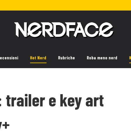
ecensioni
Hot Nerd
Rubriche
Roba meno nerd
 trailer e key art
y+