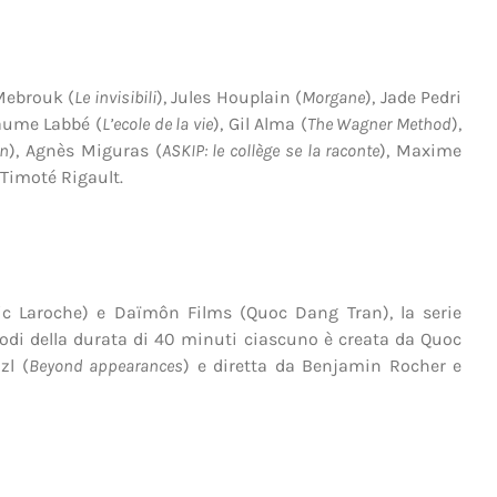
Mebrouk (
Le invisibili
), Jules Houplain (
Morgane
), Jade Pedri
laume Labbé (
L’ecole de la vie
), Gil Alma (
The Wagner Method
),
on
), Agnès Miguras (
ASKIP: le collège se la raconte
), Maxime
 Timoté Rigault.
ic Laroche) e Daïmôn Films (Quoc Dang Tran), la serie
odi della durata di 40 minuti ciascuno è creata da Quoc
zl (
Beyond appearances
) e diretta da Benjamin Rocher e