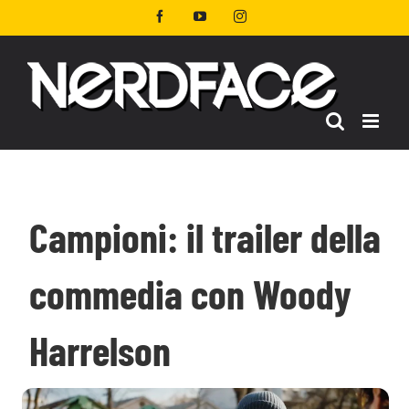
Salta
Facebook
YouTube
Instagram
al
contenuto
Campioni: il trailer della
commedia con Woody
Harrelson