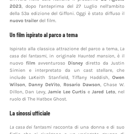
2023
, dopo l’anteprima del 27 Luglio nell’ambito
della 53ª edizione del Giffoni. Oggi è stato diffuso il
nuovo trailer
del film.
Un film ispirato al parco a tema
Ispirato alla classica attrazione del parco a tema,
La
casa dei fantasmi
, in originale
Haunted mansion
, è il
nuovo
film
avventuroso
Disney
diretto da Justin
Simien e interpretato da un cast stellare, che
include LaKeith Stanfield, Tiffany Haddish,
Owen
Wilson
,
Danny DeVito
,
Rosario Dawson
, Chase W.
Dillon, Dan Levy,
Jamie Lee Curtis
e
Jared Leto
, nel
ruolo di The Hatbox Ghost.
La sinossi ufficiale
La casa dei fantasmi
racconta di una donna e di suo