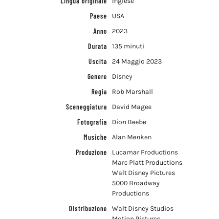
Lingua originale
inglese
Paese
USA
Anno
2023
Durata
135 minuti
Uscita
24 Maggio 2023
Genere
Disney
Regia
Rob Marshall
Sceneggiatura
David Magee
Fotografia
Dion Beebe
Musiche
Alan Menken
Produzione
Lucamar Productions
Marc Platt Productions
Walt Disney Pictures
5000 Broadway
Productions
Distribuzione
Walt Disney Studios
Motion Pictures