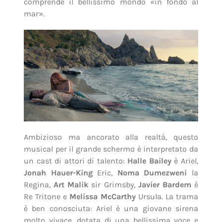
comprende il bellissimo mondo «in fondo al
mar».
Ambizioso ma ancorato alla realtà, questo
musical per il grande schermo è interpretato da
un cast di attori di talento:
Halle Bailey
è Ariel,
Jonah Hauer-King
Eric,
Noma Dumezweni
la
Regina,
Art Malik
sir Grimsby,
Javier Bardem
è
Re Tritone e
Melissa McCarthy
Ursula. La trama
è ben conosciuta: Ariel è una giovane sirena
molto vivace, dotata di una bellissima voce e