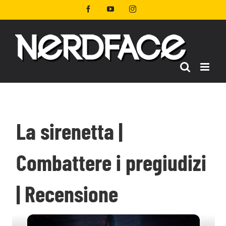
Salta
Facebook
YouTube
Instagram
al
contenuto
La sirenetta |
Combattere i pregiudizi
| Recensione