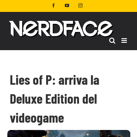
Salta
Facebook
YouTube
Instagram
al
contenuto
Lies of P: arriva la
Deluxe Edition del
videogame