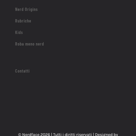
Nerd Origins
Rubriche
Kids
Roba meno nerd
Contatti
© Nerdface
2026 | Tutti i diritti riservati | Designed by