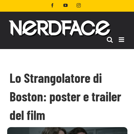
Salta
Facebook
YouTube
Instagram
al
contenuto
Lo Strangolatore di
Boston: poster e trailer
del film