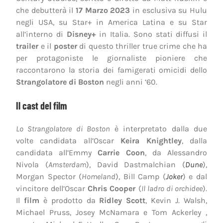
che debutterà il
17 Marzo 2023
in esclusiva su Hulu
negli USA, su Star+ in America Latina e su Star
all’interno di
Disney+
in Italia. Sono stati diffusi il
trailer
e il
poster
di questo thriller true crime che ha
per protagoniste le giornaliste pioniere che
raccontarono la storia dei famigerati omicidi dello
Strangolatore di Boston
negli anni ’60.
Il cast del film
Lo Strangolatore di Boston
è interpretato dalla due
volte candidata all’Oscar
Keira Knightley
, dalla
candidata all’Emmy
Carrie Coon
, da Alessandro
Nivola (
Amsterdam
), David Dastmalchian (
Dune
),
Morgan Spector (
Homeland
), Bill Camp (
Joker
) e dal
vincitore dell’Oscar
Chris Cooper
(
Il ladro di orchidee
).
Il
film
è prodotto da
Ridley Scott
, Kevin J. Walsh,
Michael Pruss, Josey McNamara e Tom Ackerley ,