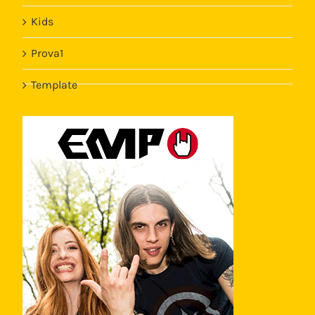
Kids
Prova1
Template