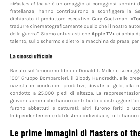
«
Masters of the air
è un omaggio ai coraggiosi uomini dell
fratellanza, hanno contribuirono a sconfiggere la 
dichiarato il produttore esecutivo Gary Goetzman. «
To
tradurre cinematograficamente quello che il nostro autore
della guerra”. Siamo entusiasti che
Apple TV+
ci abbia da
talento, sullo schermo e dietro la macchina da presa, pe
La sinossi ufficiale
Basato sull’omonimo libro di Donald L. Miller e scenegg
100° Gruppo Bombardieri, il Bloody Hundredth, alle pre
nazista in condizioni proibitive, dovute al gelo, all
condotto a 25.000 piedi di altezza. La rappresentazio
giovani uomini che hanno contribuito a distruggere l’orrore
furono abbattuti e catturati; altri furono feriti o uc
Indipendentemente dal destino individuale, tutti hanno r
Le prime immagini di Masters of the