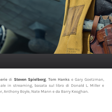
serie
di
Steven Spielberg
,
Tom Hanks
e Gary Goetzman,
le in streaming, basata sul libro di Donald L. Miller e
er, Anthony Boyle, Nate Mann e da Barry Keoghan.