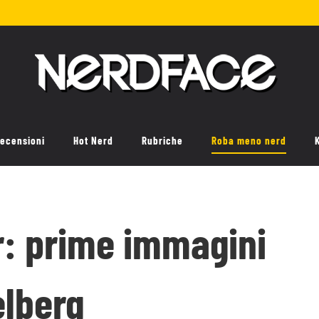
ecensioni
Hot Nerd
Rubriche
Roba meno nerd
r: prime immagini
elberg