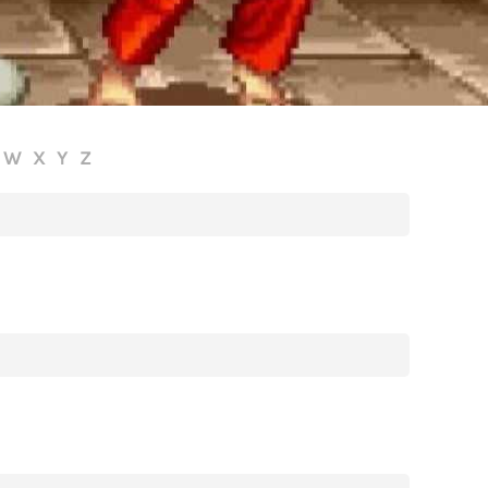
W
X
Y
Z