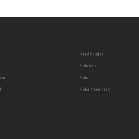
Nerd Origins
Rubriche
oni
Kids
d
Roba meno nerd