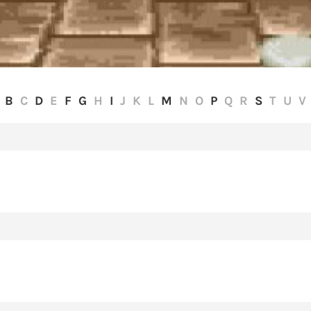
B
C
D
E
F
G
H
I
J
K
L
M
N
O
P
Q
R
S
T
U
V