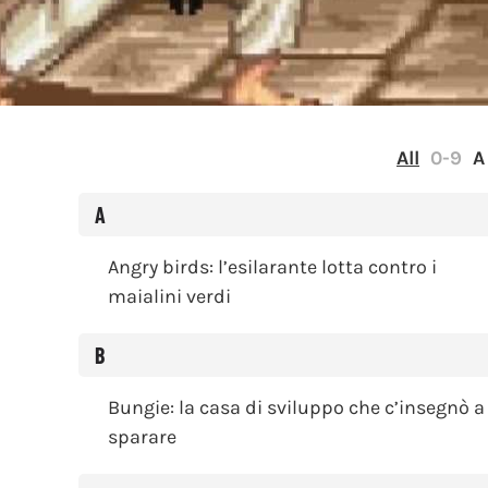
All
0-9
A
A
Angry birds: l’esilarante lotta contro i
maialini verdi
B
Bungie: la casa di sviluppo che c’insegnò a
sparare