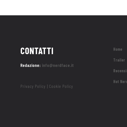
CONTATTI
Home
Trailer
Redazione:
info@nerdface.it
Recensi
Hot Ner
Privacy Policy
Cookie Policy
|