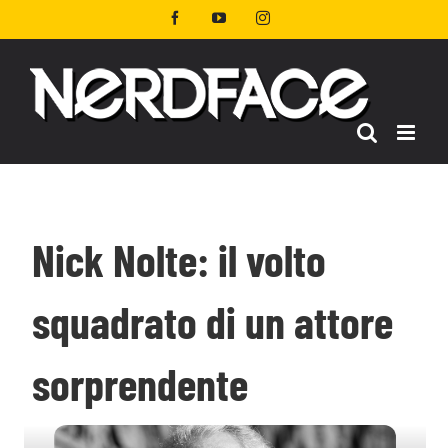
Salta
Facebook
YouTube
Instagram
al
contenuto
Nick Nolte: il volto
squadrato di un attore
sorprendente