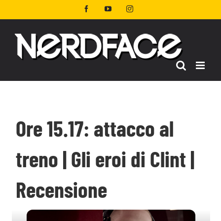
Salta
Facebook
YouTube
Instagram
al
contenuto
Ore 15.17: attacco al
treno | Gli eroi di Clint |
Recensione