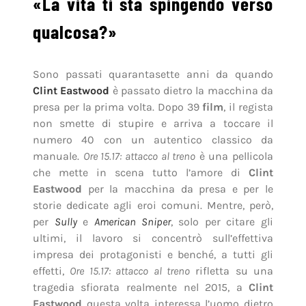
«La vita ti sta spingendo verso
qualcosa?»
Sono passati quarantasette anni da quando
Clint Eastwood
è passato dietro la macchina da
presa per la prima volta. Dopo 39
film
, il regista
non smette di stupire e arriva a toccare il
numero 40 con un autentico classico da
manuale.
Ore 15.17: attacco al treno
è una pellicola
che mette in scena tutto l’amore di
Clint
Eastwood
per la macchina da presa e per le
storie dedicate agli eroi comuni. Mentre, però,
per
Sully
e
American Sniper
, solo per citare gli
ultimi, il lavoro si concentrò sull’effettiva
impresa dei protagonisti e benché, a tutti gli
effetti,
Ore 15.17: attacco al treno
rifletta su una
tragedia sfiorata realmente nel 2015, a
Clint
Eastwood
questa volta interessa l’uomo dietro