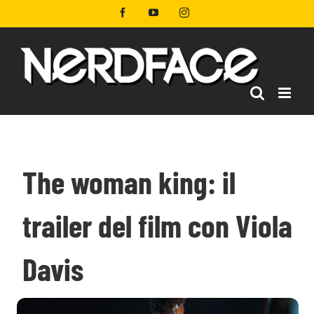
Salta
Facebook
YouTube
Instagram
al
contenuto
The woman king: il
trailer del film con Viola
Davis