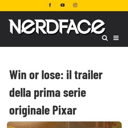
Salta
Facebook
YouTube
Instagram
al
contenuto
Win or lose: il trailer
della prima serie
originale Pixar