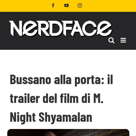
Salta
Facebook
YouTube
Instagram
al
contenuto
Bussano alla porta: il
trailer del film di M.
Night Shyamalan