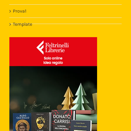
Prova1
Template