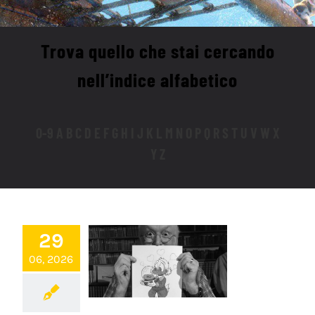
Trova quello che stai cercando
nell’indice alfabetico
0-9 A B C D E F G H I J K L M N O P Q R S T U V W X
Y Z
29
06, 2026