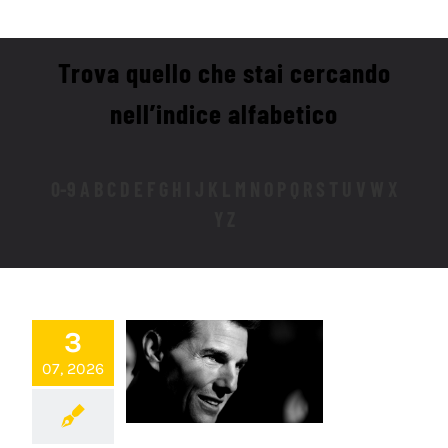
Trova quello che stai cercando
nell’indice alfabetico
0-9 A B C D E F G H I J K L M N O P Q R S T U V W X
Y Z
3
07, 2026