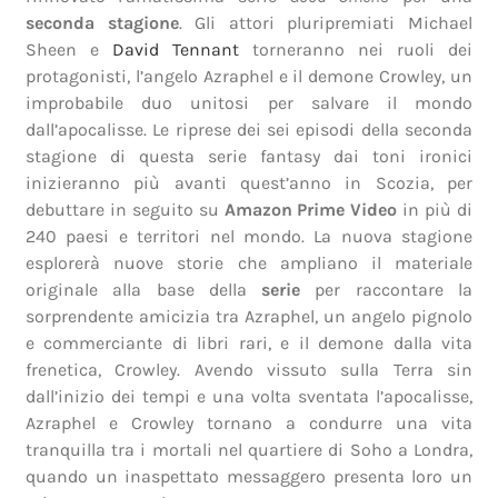
seconda stagione
. Gli attori pluripremiati Michael
Sheen e
David Tennant
torneranno nei ruoli dei
protagonisti, l’angelo Azraphel e il demone Crowley, un
improbabile duo unitosi per salvare il mondo
dall’apocalisse. Le riprese dei sei episodi della seconda
stagione di questa serie fantasy dai toni ironici
inizieranno più avanti quest’anno in Scozia, per
debuttare in seguito su
Amazon Prime Video
in più di
240 paesi e territori nel mondo. La nuova stagione
esplorerà nuove storie che ampliano il materiale
originale alla base della
serie
per raccontare la
sorprendente amicizia tra Azraphel, un angelo pignolo
e commerciante di libri rari, e il demone dalla vita
frenetica, Crowley. Avendo vissuto sulla Terra sin
dall’inizio dei tempi e una volta sventata l’apocalisse,
Azraphel e Crowley tornano a condurre una vita
tranquilla tra i mortali nel quartiere di Soho a Londra,
quando un inaspettato messaggero presenta loro un