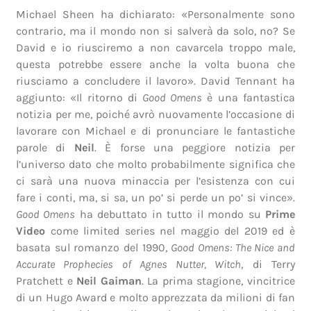
Michael Sheen ha dichiarato: «Personalmente sono
contrario, ma il mondo non si salverà da solo, no? Se
David e io riusciremo a non cavarcela troppo male,
questa potrebbe essere anche la volta buona che
riusciamo a concludere il lavoro». David Tennant ha
aggiunto: «Il ritorno di
Good Omens
è una fantastica
notizia per me, poiché avrò nuovamente l’occasione di
lavorare con Michael e di pronunciare le fantastiche
parole di
Neil
. È forse una peggiore notizia per
l’universo dato che molto probabilmente significa che
ci sarà una nuova minaccia per l’esistenza con cui
fare i conti, ma, si sa, un po’ si perde un po’ si vince».
Good Omens
ha debuttato in tutto il mondo su
Prime
Video
come limited series nel maggio del 2019 ed è
basata sul romanzo del 1990,
Good Omens: The Nice and
Accurate Prophecies of Agnes Nutter, Witch
, di Terry
Pratchett e
Neil Gaiman
. La prima stagione, vincitrice
di un Hugo Award e molto apprezzata da milioni di fan