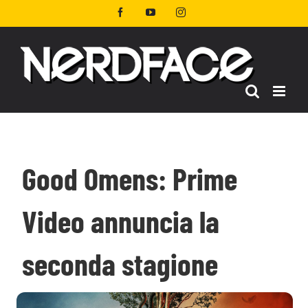
Salta
Facebook
YouTube
Instagram
al
contenuto
Good Omens: Prime
Video annuncia la
seconda stagione