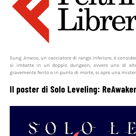
Sung Jinwoo, un cacciatore di rango inferiore, è consider
si imbatte in un doppio dungeon, ovvero uno di alto
gravemente ferito e in punto di morte, si apre una misteri
Il poster di Solo Leveling: ReAwake