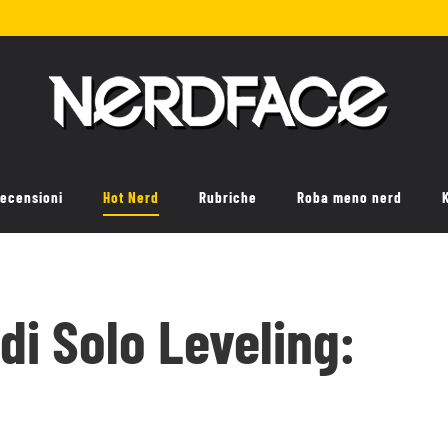
ecensioni
Hot Nerd
Rubriche
Roba meno nerd
e di Solo Leveling: