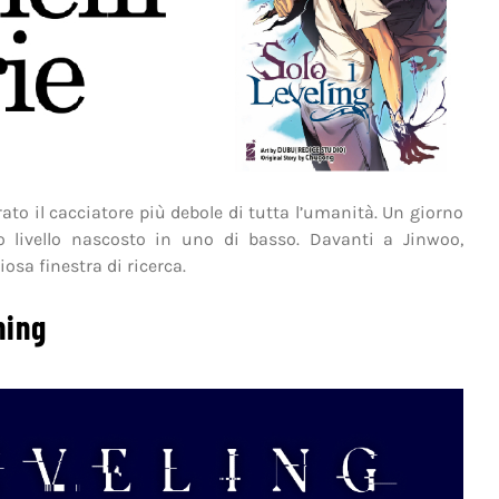
ato il cacciatore più debole di tutta l’umanità. Un giorno
 livello nascosto in uno di basso. Davanti a Jinwoo,
osa finestra di ricerca.
ning