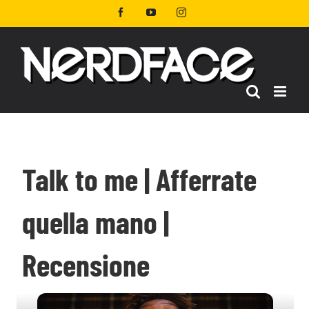
Salta
Facebook
YouTube
Instagram
al
contenuto
Talk to me | Afferrate
quella mano |
Recensione