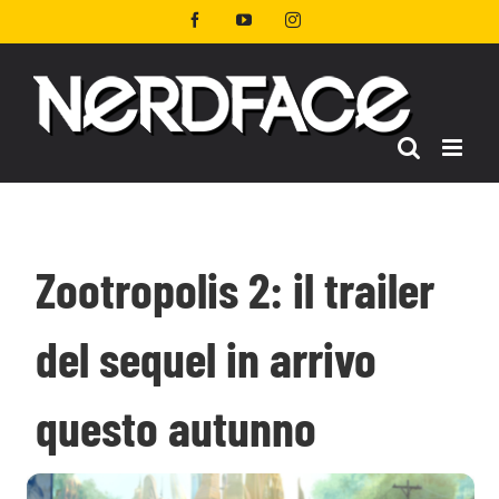
Salta
Facebook
YouTube
Instagram
al
contenuto
Zootropolis 2: il trailer
del sequel in arrivo
questo autunno