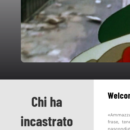
Welcom
Chi ha
«Ammazza l
incastrato
frase, te
nascondigl