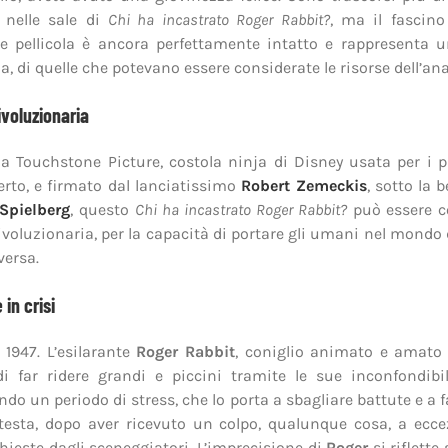
a nelle sale di
Chi ha incastrato Roger Rabbit?
, ma il fascino
le pellicola è ancora perfettamente intatto e rappresenta 
a, di quelle che potevano essere considerate le risorse dell’ana
ivoluzionaria
a Touchstone Picture, costola ninja di Disney usata per i p
erto, e firmato dal lanciatissimo
Robert Zemeckis
, sotto la 
Spielberg
, questo
Chi ha incastrato Roger Rabbit?
può essere c
ivoluzionaria, per la capacità di portare gli umani nel mondo 
versa.
in crisi
1947. L’esilarante
Roger Rabbit
, coniglio animato e amato 
i far ridere grandi e piccini tramite le sue inconfondibi
ndo un periodo di stress, che lo porta a sbagliare battute e a f
testa, dopo aver ricevuto un colpo, qualunque cosa, a ecce
ichieste dagli sceneggiatori. L’imprecisione di
Roger
si riflette 