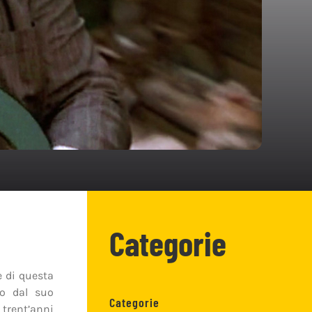
Categorie
e di questa
io dal suo
Categorie
 trent’anni