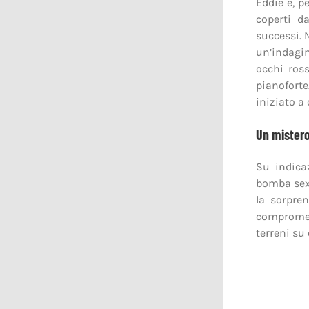
Eddie è, p
coperti d
successi. 
un’indagin
occhi ross
pianoforte
iniziato a 
Un mister
Su indica
bomba sexy
la sorpre
compromett
terreni su