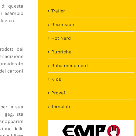
 di questa
Trailer
un esempio
logico.
Recensioni
Hot Nerd
rodotti dal
Rubriche
benedizione
onsiderato
Roba meno nerd
dei cartoni
Kids
Prova1
Template
per la sua
li gag, sta
ar apparire
zione delle
sulla filiera