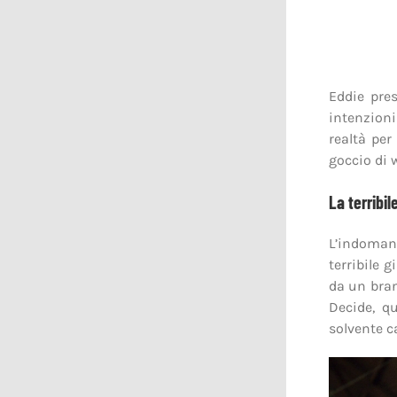
Eddie pr
intenzioni
realtà pe
goccio di w
La terribi
L’indomani
terribile 
da un bran
Decide, q
solvente c