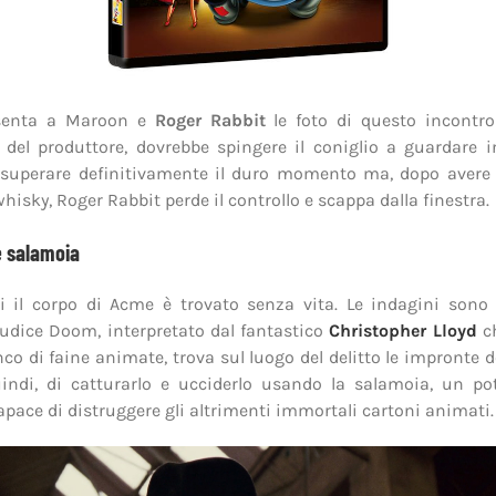
esenta a Maroon e
Roger Rabbit
le foto di questo incontro
 del produttore, dovrebbe spingere il coniglio a guardare i
r superare definitivamente il duro momento ma, dopo avere
hisky, Roger Rabbit perde il controllo e scappa dalla finestra.
le salamoia
 il corpo di Acme è trovato senza vita. Le indagini sono 
giudice Doom, interpretato dal fantastico
Christopher Lloyd
ch
co di faine animate, trova sul luogo del delitto le impronte de
uindi, di catturarlo e ucciderlo usando la salamoia, un po
apace di distruggere gli altrimenti immortali cartoni animati.