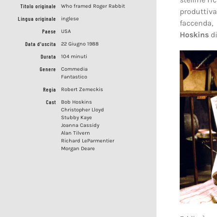
Titolo originale
Who framed Roger Rabbit
produttiva
Lingua originale
inglese
faccenda,
Paese
USA
Hoskins
di
Data d’uscita
22 Giugno 1988
Durata
104 minuti
Genere
Commedia
Fantastico
Regia
Robert Zemeckis
Cast
Bob Hoskins
Christopher Lloyd
Stubby Kaye
Joanna Cassidy
Alan Tilvern
Richard LeParmentier
Morgan Deare