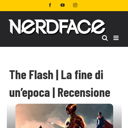
Salta
Facebook
YouTube
Instagram
al
contenuto
The Flash | La fine di
un’epoca | Recensione