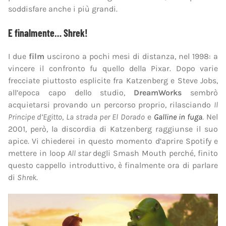
soddisfare anche i più grandi.
E finalmente… Shrek!
I due
film
uscirono a pochi mesi di distanza, nel 1998: a
vincere il confronto fu quello della Pixar. Dopo varie
frecciate piuttosto esplicite fra Katzenberg e Steve Jobs,
all’epoca capo dello studio,
DreamWorks
sembrò
acquietarsi provando un percorso proprio, rilasciando
Il
Principe d’Egitto
,
La strada per El Dorado
e
Galline in fuga
. Nel
2001, però, la discordia di Katzenberg raggiunse il suo
apice. Vi chiederei in questo momento d’aprire Spotify e
mettere in loop
All star
degli Smash Mouth perché, finito
questo cappello introduttivo, è finalmente ora di parlare
di
Shrek
.