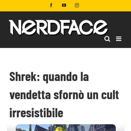
Salta
Facebook
YouTube
Instagram
al
contenuto
Shrek: quando la
vendetta sfornò un cult
irresistibile