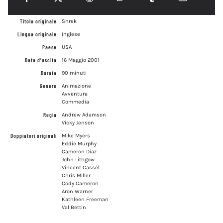
Titolo originale
Shrek
Lingua originale
inglese
Paese
USA
Data d’uscita
16 Maggio 2001
Durata
90 minuti
Genere
Animazione
Avventura
Commedia
Regia
Andrew Adamson
Vicky Jenson
Doppiatori originali
Mike Myers
Eddie Murphy
Cameron Diaz
John Lithgow
Vincent Cassel
Chris Miller
Cody Cameron
Aron Warner
Kathleen Freeman
Val Bettin