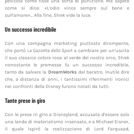
pellicola come fisse una sorta di punizione. Ma sapete
come si dice: «L’odio vince sempre sul bene e
sull’amore»… Alla fine,
Shrek
vide la luce.
Un successo incredibile
Con una campagna marketing piuttosto dirompente,
che portò
La Gazzetta dello Sport
a cambiare per un’uscita
il suo classico colore rosa al verde del nostro orco,
Shrek
nonostante le premesse fu un successo incredibile,
tanto da salvare la
DreamWorks
dal baratro. Inutile dire
che, a distanza di anni, i tantissimi riferimenti ironici
nei confronti della Disney furono notati da tutti.
Tante prese in giro
Con le prese in giro a Disneyland, accusata d’essere solo
una landa di materialismo insensato, e a Michael Eisner,
il quale ispirò la realizzazione di Lord Farquaad,